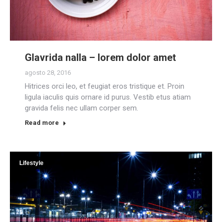
Glavrida nalla – lorem dolor amet
agosto 28, 2016
Hitrices orci leo, et feugiat eros tristique et. Proin
ligula iaculis quis ornare id purus. Vestib etus atiam
gravida felis nec ullam corper sem.
Read more
Lifestyle