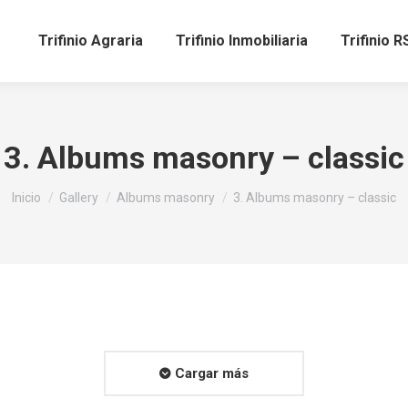
Trifinio Agraria
Trifinio Inmobiliaria
Trifinio R
3. Albums masonry – classic
Estás aquí:
Inicio
Gallery
Albums masonry
3. Albums masonry – classic
Cargar más