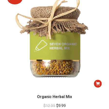
Organic Herbal Mix
Original
Current
$
12.35
$
9.99