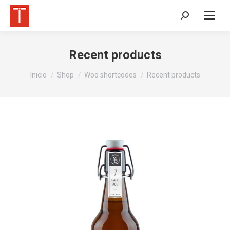
Buscar:
Recent products
Estás aquí:
Inicio
Shop
Woo shortcodes
Recent products