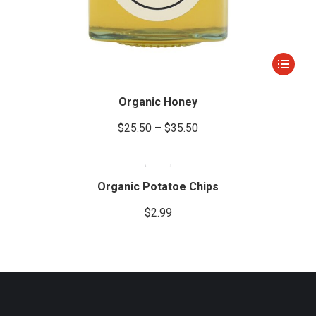
Este
producto
tiene
Organic Honey
múltiple
$
25.50
–
$
35.50
variantes
Las
opcione
se
Organic Potatoe Chips
pueden
$
2.99
elegir
en
la
página
de
producto