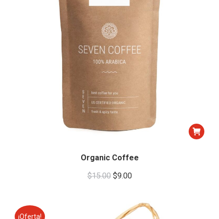
Organic Coffee
Original
Current
$
15.00
$
9.00
price
price
was:
is:
$15.00.
$9.00.
¡Oferta!