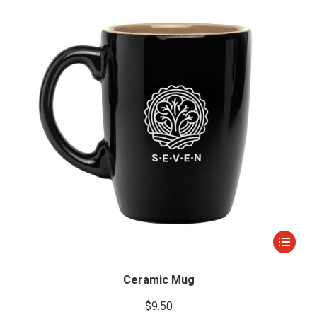
Este
producto
tiene
Ceramic Mug
múltiple
$
9.50
variantes