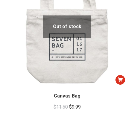
Out of stock
Canvas Bag
Original
Current
$
11.50
$
9.99
price
price
was:
is:
$11.50.
$9.99.