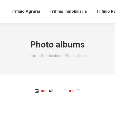
Trifinio Agraria
Trifinio Inmobiliaria
Trifinio R
Photo albums
Estás aquí:
Inicio
Shortcodes
Photo albums