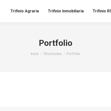
Trifinio Agraria
Trifinio Inmobiliaria
Trifinio R
Portfolio
Estás aquí:
Inicio
Shortcodes
Portfolio