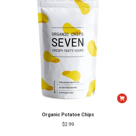
pueden
elegir
en
la
página
de
producto
Organic Potatoe Chips
$
2.99