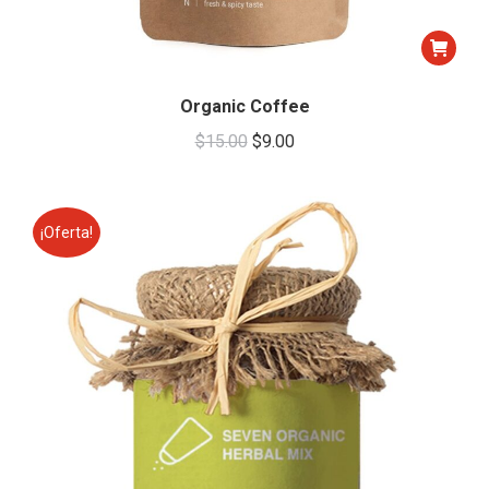
Organic Coffee
Original
Current
$
15.00
$
9.00
price
price
was:
is:
$15.00.
$9.00.
¡Oferta!