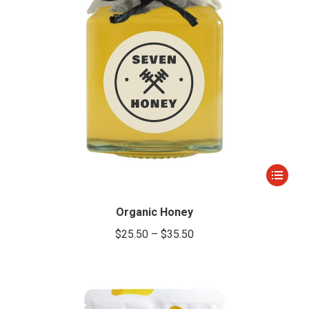
la
página
de
producto
Este
producto
tiene
Organic Honey
múltiple
$
25.50
–
$
35.50
variantes
Las
opcione
se