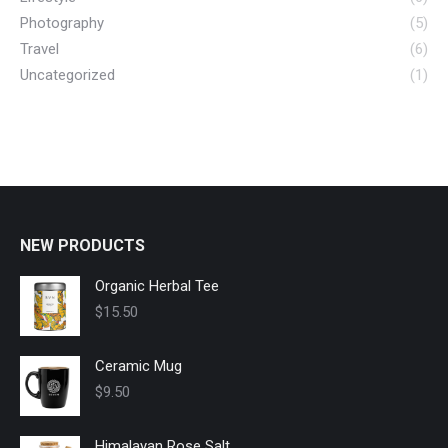
Photography
(5)
Travel
(6)
Uncategorized
(1)
NEW PRODUCTS
Organic Herbal Tee
$
15.50
Ceramic Mug
$
9.50
Himalayan Rose Salt