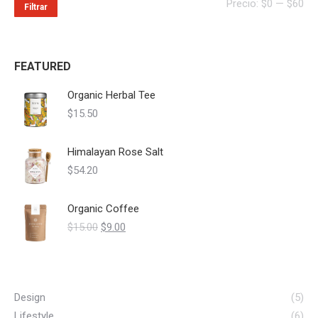
Pre
Pre
Precio:
$0
—
$60
Filtrar
mí
má
FEATURED
Organic Herbal Tee
$
15.50
Himalayan Rose Salt
$
54.20
Organic Coffee
Original
Current
$
15.00
$
9.00
price
price
was:
is:
$15.00.
$9.00.
Design
(5)
Lifestyle
(6)