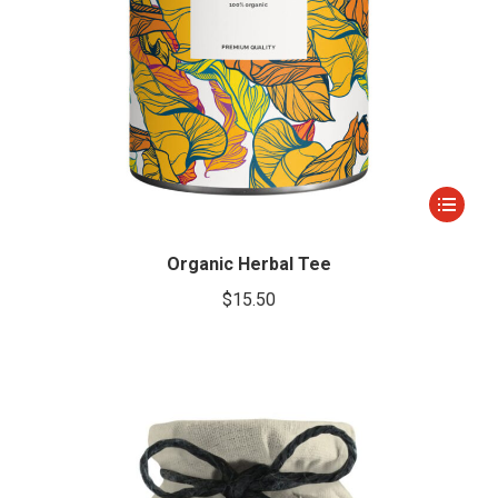
Este
producto
tiene
Organic Herbal Tee
múltiple
$
15.50
variantes
Las
opcione
se
pueden
elegir
en