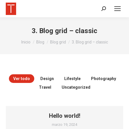
Buscar:
3. Blog grid – classic
Estás aquí:
Inicio
Blog
Blog grid
3. Blog grid – classic
Ver todo
Design
Lifestyle
Photography
Travel
Uncategorized
Hello world!
marzo 19, 2024