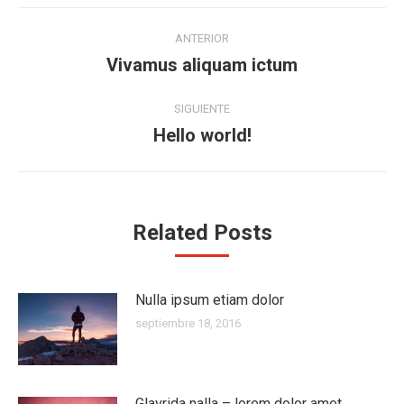
Navegación
ANTERIOR
entre
Vivamus aliquam ictum
Publicación
anterior:
publicaciones
SIGUIENTE
Hello world!
Publicación
siguiente:
Related Posts
Nulla ipsum etiam dolor
septiembre 18, 2016
Glavrida nalla – lorem dolor amet