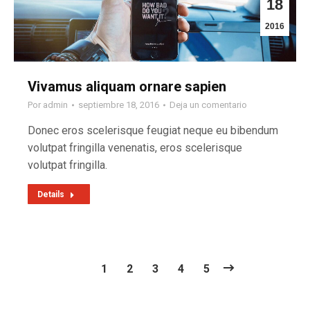
18
2016
Vivamus aliquam ornare sapien
Por
admin
septiembre 18, 2016
Deja un comentario
Donec eros scelerisque feugiat neque eu bibendum
volutpat fringilla venenatis, eros scelerisque
volutpat fringilla.
Details
1
2
3
4
5