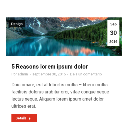
Design
Sep
30
2016
5 Reasons lorem ipsum dolor
Por
admin
septiembre 30, 2016
Deja un comentario
Duis ornare, est at lobortis mollis – libero mollis
facilisis dolorus urabitur orci, vitae congue neque
lectus neque. Aliquam lorem ipsum amet dolor
ultrices erat.
Details