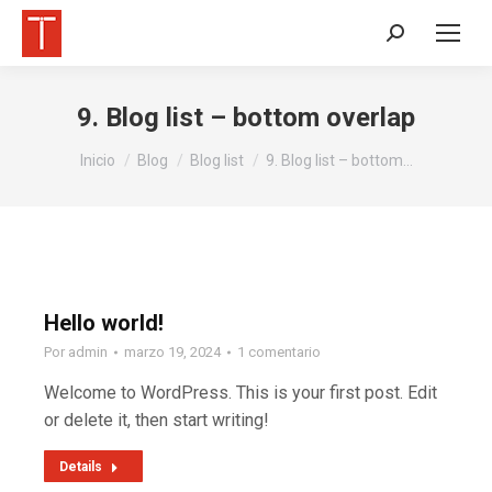
Buscar:
9. Blog list – bottom overlap
Estás aquí:
Inicio
Blog
Blog list
9. Blog list – bottom…
Hello world!
Por
admin
marzo 19, 2024
1 comentario
Welcome to WordPress. This is your first post. Edit
or delete it, then start writing!
Details