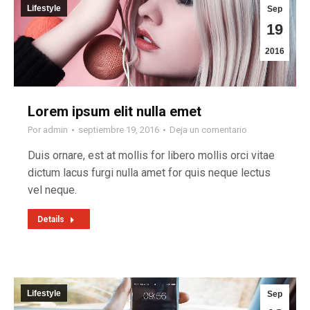
Lifestyle
Sep
19
2016
Lorem ipsum elit nulla emet
Por
admin
septiembre 19, 2016
Deja un comentario
Duis ornare, est at mollis for libero mollis orci vitae
dictum lacus furgi nulla amet for quis neque lectus
vel neque.
Details
Lifestyle
Sep